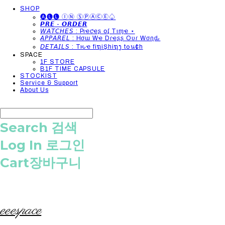
SHOP
🅐🅛🅛 ⒾⓃ ⓈⓅⒶⒸⒺ♤
𝙋𝙍𝙀 - 𝙊𝙍𝘿𝙀𝙍
𝘞𝘈𝘛𝘊𝘏𝘌𝘚 : Pιҽƈҽʂ օʄ Tιɱҽ ⋆
𝘈𝘗𝘗𝘈𝘙𝘌𝘓 : Hσɯ Wҽ Dɾҽʂʂ Oυɾ Wσɾʅԃ
𝘋𝘌𝘛𝘈𝘐𝘓𝘚 : Tԋҽ fiຖiŞhiຖງ t໐น¢h
SPACE
1F STORE
B1F TIME CAPSULE
STOCKIST
Service & Support
About Us
Search
검색
Log In
로그인
Cart
장바구니
eeespace