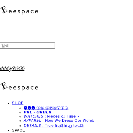
eeespace
SHOP
🅐🅛🅛 ⒾⓃ ⓈⓅⒶⒸⒺ♤
𝙋𝙍𝙀 - 𝙊𝙍𝘿𝙀𝙍
𝘞𝘈𝘛𝘊𝘏𝘌𝘚 : Pιҽƈҽʂ օʄ Tιɱҽ ⋆
𝘈𝘗𝘗𝘈𝘙𝘌𝘓 : Hσɯ Wҽ Dɾҽʂʂ Oυɾ Wσɾʅԃ
𝘋𝘌𝘛𝘈𝘐𝘓𝘚 : Tԋҽ fiຖiŞhiຖງ t໐น¢h
SPACE