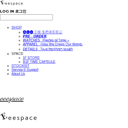
LOG IN
로그인
SHOP
🅐🅛🅛 ⒾⓃ ⓈⓅⒶⒸⒺ♤
𝙋𝙍𝙀 - 𝙊𝙍𝘿𝙀𝙍
𝘞𝘈𝘛𝘊𝘏𝘌𝘚 : Pιҽƈҽʂ օʄ Tιɱҽ ⋆
𝘈𝘗𝘗𝘈𝘙𝘌𝘓 : Hσɯ Wҽ Dɾҽʂʂ Oυɾ Wσɾʅԃ
𝘋𝘌𝘛𝘈𝘐𝘓𝘚 : Tԋҽ fiຖiŞhiຖງ t໐น¢h
SPACE
1F STORE
B1F TIME CAPSULE
STOCKIST
Service & Support
About Us
eeespace